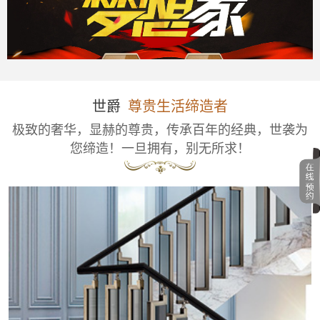
世爵
尊贵生活缔造者
极致的奢华，显赫的尊贵，传承百年的经典，世袭为
您缔造！一旦拥有，别无所求！