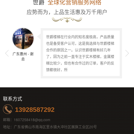
世爵
全球化营销服务网络
应势而为，上品生活惠及万千用户
世爵楼梯在行业内的知名度极高，产品质量
选择世爵楼梯合作十分省心！产品做工精
新赋能门店，市场竞争力强，合作以来门店
铝艺铜艺楼梯产品使用的对象都是高档的别
墅豪宅，这类型的客户群对产品的要求是非
常高的，也特别挑剔，所以选择好的产品就
非常认可世爵楼梯的产品实力。金属护栏工
也是备受客户认可，这是我选择与世爵楼梯
细，款式贴合海南高端家装市场，客户实拍
艺精细，造型兼具质感与设计感，高度适配
合作的原因之一。认识世爵楼梯有好几年
落地效果反馈很好。工厂沟通顺畅，各类尺
约旦当地高端别墅装修风格。企业定制服务
广东惠州 - 谢
广州番禺区 -
海南海口 - 苏
约旦Jordan -
成熟，能够灵活调整尺寸、表面工艺，对接
非常重要。世爵梯品的产品自合作以来，客
寸、颜色定制灵活，交期稳定。品牌不断上
了，因为之前一直专注于实木楼梯，金属楼
Abido
总
叶总
总
沟通专业高效。样品品质令人满意，期待达
户对产品的质量都十分满意，我们作为经销
梯比较少，但也有合作过的订单，客户的反
成持续性的
订单稳步增长
商，售后没
馈都很好，所
联系方式
13928587292
邮箱：1607258418@qq.com
地址：广东省佛山市南海区里水镇大冲社区展旗工业区20号