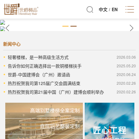
中文
/
EN
新闻中心
轻奢楼梯，是一种高级生活方式
2026.03.06
告诉你如何正确选择出一款铜楼梯扶手
2025.05.20
世爵-中国建博会（广州）邀请函
2020.06.24
热烈祝贺我司第125届广交会圆满结束
2020.02.26
热烈祝贺我司第21届中国（广州）建博会顺利举办
2020.02.26
高端别墅楼梯全案定制
庭院铝艺整装定制
匠心工程