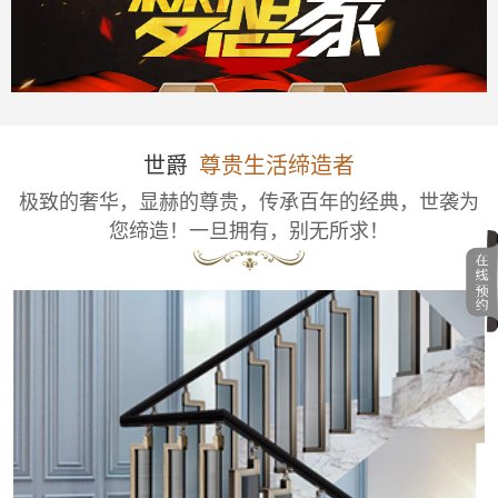
世爵
尊贵生活缔造者
极致的奢华，显赫的尊贵，传承百年的经典，世袭为
您缔造！一旦拥有，别无所求！