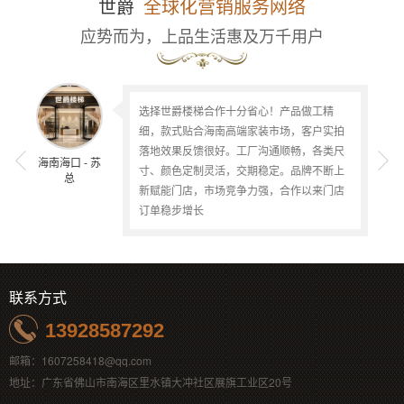
世爵
全球化营销服务网络
应势而为，上品生活惠及万千用户
选择世爵楼梯合作十分省心！产品做工精
世爵楼梯栏杆做工十分出色，铝艺雕花工艺
准，整体性价比可观。我们十分看好后续合
世爵楼梯在行业内的知名度极高，产品质量
也是备受客户认可，这是我选择与世爵楼梯
合作的原因之一。认识世爵楼梯有好几年
铝艺铜艺楼梯产品使用的对象都是高档的别
细，款式贴合海南高端家装市场，客户实拍
精细，质感高级，外观款式很符合我们市场
墅豪宅，这类型的客户群对产品的要求是非
落地效果反馈很好。工厂沟通顺畅，各类尺
审美。厂家支持个性化定制，沟通高效顺
常高的，也特别挑剔，所以选择好的产品就
海南海口 - 苏
广东惠州 - 谢
巴基斯坦 -
广州番禺区 -
非常重要。世爵梯品的产品自合作以来，客
了，因为之前一直专注于实木楼梯，金属楼
畅，能充分理解需求。样品品质达到预期标
寸、颜色定制灵活，交期稳定。品牌不断上
叶总
Tanveer
总
总
户对产品的质量都十分满意，我们作为经销
梯比较少，但也有合作过的订单，客户的反
新赋能门店，市场竞争力强，合作以来门店
商，售后没
作，计划敲定
馈都很好，所
订单稳步增长
联系方式
13928587292
邮箱：1607258418@qq.com
地址：广东省佛山市南海区里水镇大冲社区展旗工业区20号