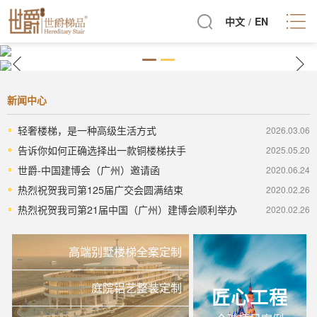
中文
/
EN
新闻中心
轻奢楼梯，是一种高级生活方式
2026.03.06
告诉你如何正确选择出一款铜楼梯扶手
2025.05.20
世爵-中国建博会（广州）邀请函
2020.06.24
热烈祝贺我司第125届广交会圆满结束
2020.02.26
热烈祝贺我司第21届中国（广州）建博会顺利举办
2020.02.26
高端别墅楼梯全案定制
庭院铝艺整装定制
匠心工程