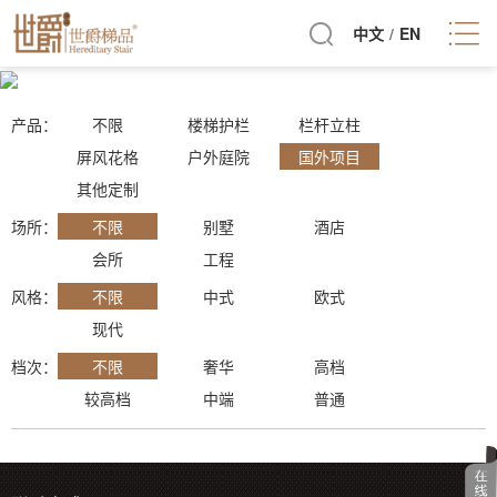
中文
/
EN
产品：
不限
楼梯护栏
栏杆立柱
屏风花格
户外庭院
国外项目
其他定制
场所
：
不限
别墅
酒店
会所
工程
风格
：
不限
中式
欧式
现代
档次
：
不限
奢华
高档
较高档
中端
普通