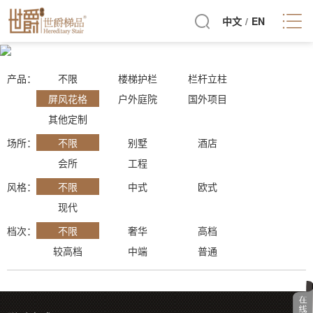
中文
/
EN
产品：
不限
楼梯护栏
栏杆立柱
屏风花格
户外庭院
国外项目
其他定制
场所
：
不限
别墅
酒店
会所
工程
风格
：
不限
中式
欧式
现代
档次
：
不限
奢华
高档
较高档
中端
普通